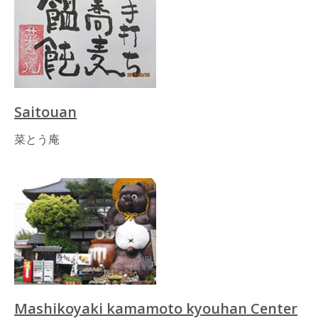
Saitouan
菜とう庵
Mashikoyaki kamamoto kyouhan Center