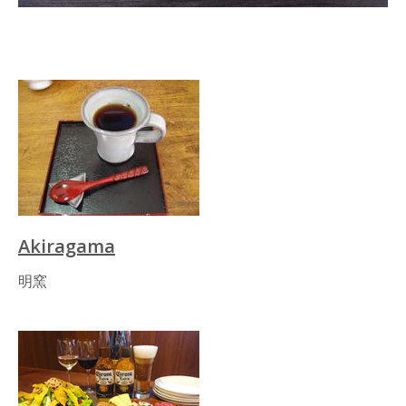
Akiragama
明窯