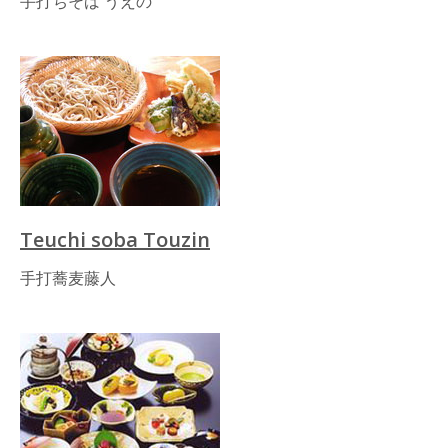
手打ちそば うえの
Teuchi soba Touzin
手打蕎麦藤人